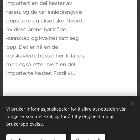
importert en del hester av
rasen, og de var innledningsvis
populære og eksotiske. I løpet
av disse årene har både
kunnskap og kvalitet tatt seg
opp. Det er nå en del
norskavlede hester her til lands,
men også etterhvert en del
importerte hester. Fordi vi...
Vi bruker informasjonskapsler for å sikre at nettsiden vår
fungerer som det skal, og for å tilby deg best mulig
brukeropplevelse.
Norsk Gypsy Cob Forening
Alle rettigheter forbeholdt 2026