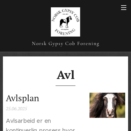
Norsk Gypsy Cob Forening
Avl
Avlsplan
25.06.2025
Avlsarbeid er en
kontinuerlig prosess hvor