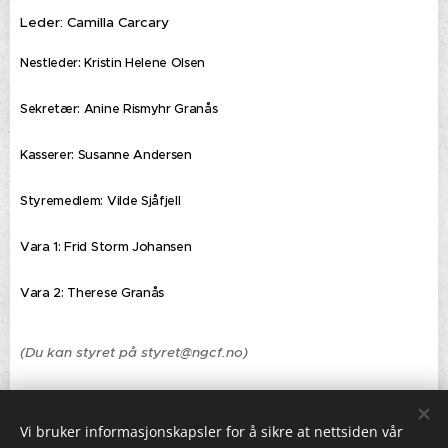
Leder: Camilla Carcary
Nestleder: Kristin Helene Olsen
Sekretær: Anine Rismyhr Granås
Kasserer: Susanne Andersen
Styremedlem: Vilde Sjåfjell
Vara 1: Frid Storm Johansen
Vara 2: Therese Granås
(Du kan styret på styret@ngcf.no)
Vi bruker informasjonskapsler for å sikre at nettsiden vår