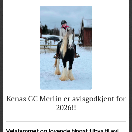
Kenas GC Merlin er avlsgodkjent for
2026!!
Velstammet og lovende hingst tilbys til avl